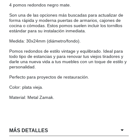
4 pomos redondos negro mate.
COLGADORES
AISLANTES DE SUELO, PARED Y TECHO
Son una de las opciones más buscadas para actualizar de
GUÍAS CAJÓN
forma rápida y moderna puertas de armarios, cajones de
cocina o cómodas. Estos pomos suelen incluir los tornillos
BRIDAS
estándar para su instalación inmediata.
TORNILLERIA A GRANEL
Medida: 30x24mm (diámetro/fondo).
Pomos redondos de estilo vintage y equlibrado. Ideal para
todo tipo de estancias y para renovar tus viejos tiradores y
darle una nueva vida a tus muebles con un toque de estilo y
personalidad.
Perfecto para proyectos de restauración.
Color: plata vieja.
Material: Metal Zamak.
MÁS DETALLES