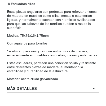
8 Escuadras sillas.
COLGADORES
AISLANTES DE SUELO, PARED Y TECHO
Estas piezas angulares son perfectas para reforzar uniones
GUÍAS CAJÓN
de madera en muebles como sillas, mesas o estanterías
ligeras, y normalmente cuentan con 4 orificios avellanados
BRIDAS
para que las cabezas de los tornillos queden a ras de la
superficie.
TORNILLERIA A GRANEL
Medida: 75x75x16x1,75mm
Con agujeros para tornillos.
Se utilizan para unir y reforzar estructuras de madera,
especialmente en muebles cómo sillas, mesas y estanterías.
Estas escuadras, permiten una conexión sólida y resistente
entre diferentes piezas de madera, aumentando la
estabilidad y durabilidad de la estructura.
Material: acero crudo galvanizado.
MÁS DETALLES