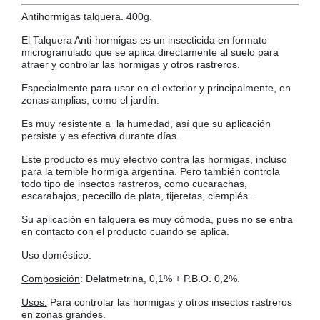
Antihormigas talquera. 400g.
COLGADORES
AISLANTES DE SUELO, PARED Y TECHO
El Talquera Anti-hormigas es un insecticida en formato
GUÍAS CAJÓN
microgranulado que se aplica directamente al suelo para
BRIDAS
atraer y controlar las hormigas y otros rastreros.
TORNILLERIA A GRANEL
Especialmente para usar en el exterior y principalmente, en
zonas amplias, como el jardín.
Es muy resistente a la humedad, así que su aplicación
persiste y es efectiva durante días.
Este producto es muy efectivo contra las hormigas, incluso
para la temible hormiga argentina. Pero también controla
todo tipo de insectos rastreros, como cucarachas,
escarabajos, pececillo de plata, tijeretas, ciempiés...
Su aplicación en talquera es muy cómoda, pues no se entra
en contacto con el producto cuando se aplica.
Uso doméstico.
Composición
: Delatmetrina, 0,1% + P.B.O. 0,2%.
Usos:
Para controlar las hormigas y otros insectos rastreros
en zonas grandes.