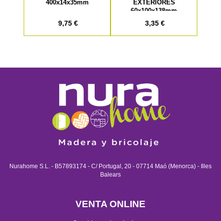
400x14x35mm
EXTERIORES
60x100x138mm
9,75 €
3,35 €
Nurahome S.L. - B57893174 - C/ Portugal, 20 - 07714 Maó (Menorca) - Illes
Balears
VENTA ONLINE