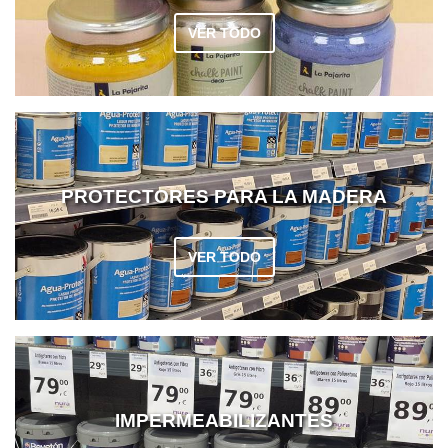
COLGADORES
AISLANTES DE SUELO, PARED Y TECHO
VER TODO
GUÍAS CAJÓN
BRIDAS
TORNILLERIA A GRANEL
PROTECTORES PARA LA MADERA
VER TODO
IMPERMEABILIZANTES