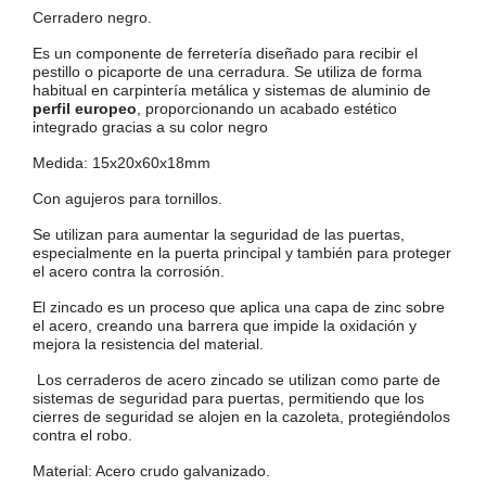
Cerradero negro.
COLGADORES
AISLANTES DE SUELO, PARED Y TECHO
Es un componente de ferretería diseñado para recibir el
GUÍAS CAJÓN
pestillo o picaporte de una cerradura. Se utiliza de forma
habitual en carpintería metálica y sistemas de aluminio de
BRIDAS
perfil europeo
, proporcionando un acabado estético
integrado gracias a su color negro
TORNILLERIA A GRANEL
Medida: 15x20x60x18mm
Con agujeros para tornillos.
Se utilizan para aumentar la seguridad de las puertas,
especialmente en la puerta principal y también para proteger
el acero contra la corrosión.
El zincado es un proceso que aplica una capa de zinc sobre
el acero, creando una barrera que impide la oxidación y
mejora la resistencia del material.
Los cerraderos de acero zincado se utilizan como parte de
sistemas de seguridad para puertas, permitiendo que los
cierres de seguridad se alojen en la cazoleta, protegiéndolos
contra el robo.
Material: Acero crudo galvanizado.