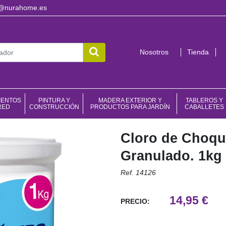
o@nurahome.es
Nosotros
Tienda
IENTOS
PINTURA Y
MADERA EXTERIOR Y
TABLEROS Y
RED
CONSTRUCCIÓN
PRODUCTOS PARA JARDÍN
CABALLETES
Cloro de Choqu
Granulado. 1kg
Ref. 14126
14,95 €
PRECIO: