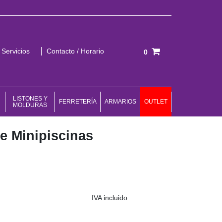
Servicios
Contacto / Horario
0
Total:
0,00 €
VER CESTA
LISTONES Y
FERRETERÍA
ARMARIOS
OUTLET
MOLDURAS
e Minipiscinas
IVA incluido