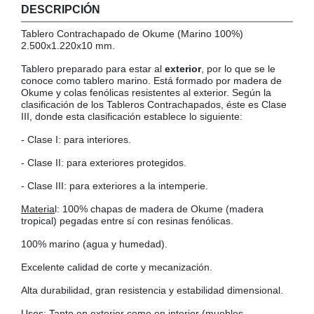
DESCRIPCIÓN
COLGADORES
AISLANTES DE SUELO, PARED Y TECHO
Tablero Contrachapado de Okume (Marino 100%)
GUÍAS CAJÓN
2.500x1.220x10 mm.
BRIDAS
Tablero preparado para estar al
exterior
, por lo que se le
conoce como tablero marino. Está formado por madera de
TORNILLERIA A GRANEL
Okume y colas fenólicas resistentes al exterior. Según la
clasificación de los Tableros Contrachapados, éste es Clase
III, donde esta clasificación establece lo siguiente:
- Clase I: para interiores.
- Clase II: para exteriores protegidos.
- Clase III: para exteriores a la intemperie.
Materia
l: 100% chapas de madera de Okume (madera
tropical) pegadas entre sí con resinas fenólicas.
100% marino (agua y humedad).
Excelente calidad de corte y mecanización.
Alta durabilidad, gran resistencia y estabilidad dimensional.
Usos
: Tanto en exterior como en interior (muebles,