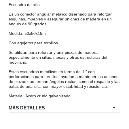
Escuadra de silla.
COLGADORES
AISLANTES DE SUELO, PARED Y TECHO
Es un conector angular metálico diserñado para reforzar
GUÍAS CAJÓN
esquinas, muebles y asegurar uniones de madera en un
ángulo de 90 grados.
BRIDAS
Medida: 50x50x15m
TORNILLERIA A GRANEL
Con agujeros para tornillos.
Se utilizan para reforzar y unir piezas de madera,
especialmente en sillas, mesas y otras estructuras del
mobiliario.
Estas escuadras metálicas en forma de "L" con
perforaciones para tornillos, ayudan a mantener las uniones
de piezas que forman ángulos rectos, como el respaldo y las
patas de una silla, con mayor estabilidad y resistencia.
Material: Acero crudo galvanizado.
MÁS DETALLES