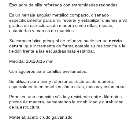
Escuadra de silla reforzada con extremidades redondas.
COLGADORES
AISLANTES DE SUELO, PARED Y TECHO
Es un herraje angular metálico compacto, diseñado
GUÍAS CAJÓN
específicamentw para unir, reparar y estabilizar uniones a 90
grados en estructuras de madera como sillas, mesas,
BRIDAS
estanterías y marcos de muebles.
TORNILLERIA A GRANEL
Su característica principal de refuerzo suele ser un
nervio
central
que incrementa de forma notable su resistencia a la
flexión frente a las escuadras lisas estándar.
Medida: 20x20x16 mm.
Con agujeros para tornillos avellanados.
Se utilizan para unir y reforzar estructuras de madera,
especialmente en muebles cómo sillas, mesas y estanterías.
Permiten una conexión sólida y resistente entre diferentes
piezas de madera, aumentando la estabilidad y durabilidad
de la estructura.
Material: acero crudo galvanizdo.