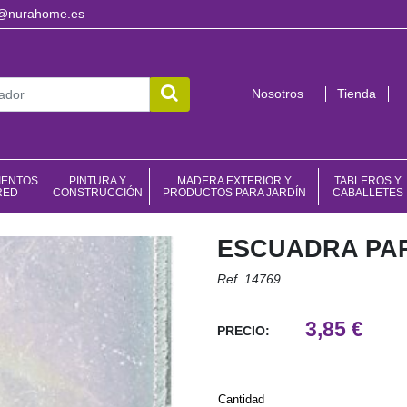
o@nurahome.es
Nosotros
Tienda
IENTOS
PINTURA Y
MADERA EXTERIOR Y
TABLEROS Y
RED
CONSTRUCCIÓN
PRODUCTOS PARA JARDÍN
CABALLETES
ESCUADRA PAR
Ref. 14769
3,85 €
PRECIO:
Cantidad