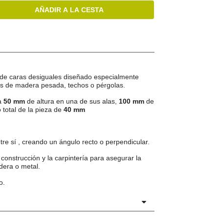
AÑADIR A LA CESTA
 de caras desiguales diseñado especialmente
as de madera pesada, techos o pérgolas.
a
50 mm
de altura en una de sus alas,
100 mm
de
o total de la pieza de
40 mm
ntre sí , creando un ángulo recto o perpendicular.
onstrucción y la carpintería para asegurar la
adera o metal.
o.