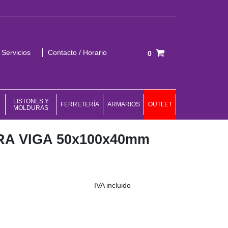
Servicios
Contacto / Horario
0
Total:
0,00 €
VER CESTA
LISTONES Y
FERRETERÍA
ARMARIOS
OUTLET
MOLDURAS
A VIGA 50x100x40mm
IVA incluido