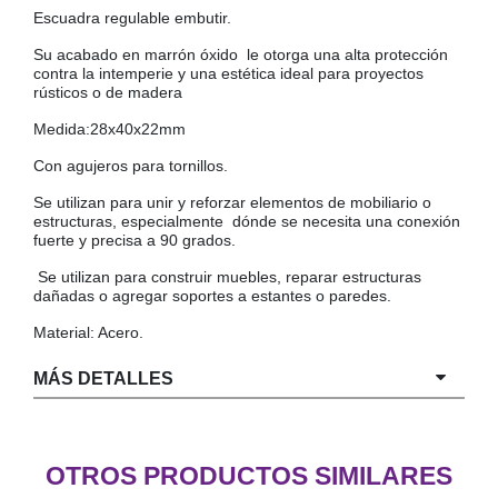
Escuadra regulable embutir.
COLGADORES
AISLANTES DE SUELO, PARED Y TECHO
Su acabado en marrón óxido le otorga una alta protección
GUÍAS CAJÓN
contra la intemperie y una estética ideal para proyectos
rústicos o de madera
BRIDAS
Medida:28x40x22mm
TORNILLERIA A GRANEL
Con agujeros para tornillos.
Se utilizan para unir y reforzar elementos de mobiliario o
estructuras, especialmente dónde se necesita una conexión
fuerte y precisa a 90 grados.
Se utilizan para construir muebles, reparar estructuras
dañadas o agregar soportes a estantes o paredes.
Material: Acero.
MÁS DETALLES
OTROS PRODUCTOS SIMILARES