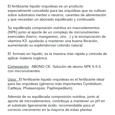
COLGADORES
El fertilizante líquido orquídeas es un producto
AISLANTES DE SUELO, PARED Y TECHO
especialmente concebido para las orquídeas que se cultivan
GUÍAS CAJÓN
sobre substratos inertes o neutros, carentes de alimentación
y que necesitan un abonado equilibrado y continuado.
BRIDAS
Su equilibrada composición nutritiva en macroelementos
TORNILLERIA A GRANEL
(NPK) junto al aporte de un complejo de micronutrientes
esenciales (hierro, manganeso, zinc...) y la incorporación de
vitamina K3, ayudarán a mantener una buena floración,
aumentando su esplendoroso colorido natural.
El formato en líquido, es la manera más rápida y cómoda de
aplicar materia orgánica.
Composición
: ABONO CE- Solución de abono NPK 5-5-5
con micronutrientes.
Usos:
El fertilizante líquido orquídeas es el fertilizante ideal
para las orquídeas (géneros más importantes Cymbidium,
Cattleya, Phalaenopsis, Paphiopedilum).
Además de su equilibrada composición nutritiva, junto al
aporte de microelementos, contribuye a mantener un pH en
el substrato ligeramente ácido, recomendable para el
correcto crecimiento en la mayoría de estas plantas.