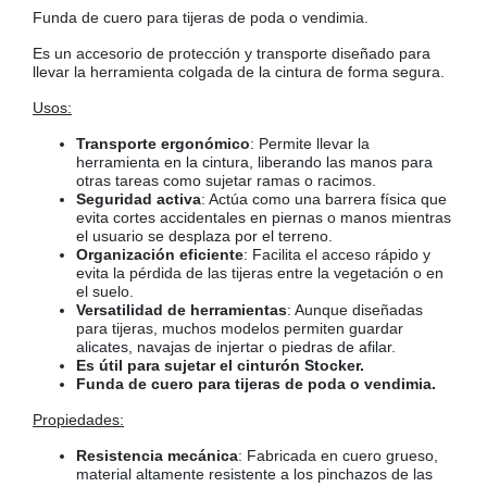
Funda de cuero para tijeras de poda o vendimia.
COLGADORES
AISLANTES DE SUELO, PARED Y TECHO
Es un accesorio de protección y transporte diseñado para
GUÍAS CAJÓN
llevar la herramienta colgada de la cintura de forma segura.
BRIDAS
Usos:
TORNILLERIA A GRANEL
Transporte ergonómico
: Permite llevar la
herramienta en la cintura, liberando las manos para
otras tareas como sujetar ramas o racimos.
Seguridad activa
: Actúa como una barrera física que
evita cortes accidentales en piernas o manos mientras
el usuario se desplaza por el terreno.
Organización eficiente
: Facilita el acceso rápido y
evita la pérdida de las tijeras entre la vegetación o en
el suelo.
Versatilidad de herramientas
: Aunque diseñadas
para tijeras, muchos modelos permiten guardar
alicates, navajas de injertar o piedras de afilar.
Es útil para sujetar el cinturón Stocker.
Funda de cuero para tijeras de poda o vendimia.
Propiedades:
Resistencia mecánica
: Fabricada en cuero grueso,
material altamente resistente a los pinchazos de las