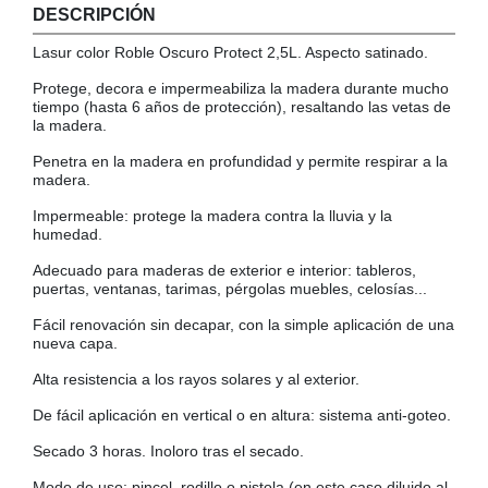
DESCRIPCIÓN
COLGADORES
AISLANTES DE SUELO, PARED Y TECHO
Lasur color Roble Oscuro Protect 2,5L. Aspecto satinado.
GUÍAS CAJÓN
Protege, decora e impermeabiliza la madera durante mucho
BRIDAS
tiempo (hasta 6 años de protección), resaltando las vetas de
la madera.
TORNILLERIA A GRANEL
Penetra en la madera en profundidad y permite respirar a la
madera.
Impermeable: protege la madera contra la lluvia y la
humedad.
Adecuado para maderas de exterior e interior: tableros,
puertas, ventanas, tarimas, pérgolas muebles, celosías...
Fácil renovación sin decapar, con la simple aplicación de una
nueva capa.
Alta resistencia a los rayos solares y al exterior.
De fácil aplicación en vertical o en altura: sistema anti-goteo.
Secado 3 horas. Inoloro tras el secado.
Modo de uso: pincel, rodillo o pistola (en este caso diluido al