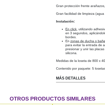
Gran protección frente arañazos
Gran facilidad de limpieza (agua
Instalación:
En click
, utilizando adhes
en 3 segundos, aplicándolo
bordes.
En
zonas de ducha o bañe
para evitar la entrada de 
presionar y unir las placas
silicona.
Medidas de la loseta de 800 x 
Contenido por paquete: 5 loseta
MÁS DETALLES
Consulte aquí Ficha Técnica
Consulte aquí Guía de Instalació
OTROS PRODUCTOS SIMILARES