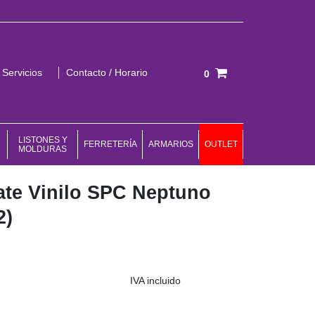
Servicios
Contacto / Horario
0
Total:
0,00 €
VER CESTA
LISTONES Y
FERRETERÍA
ARMARIOS
OUTLET
MOLDURAS
ate Vinilo SPC Neptuno
2)
IVA incluido