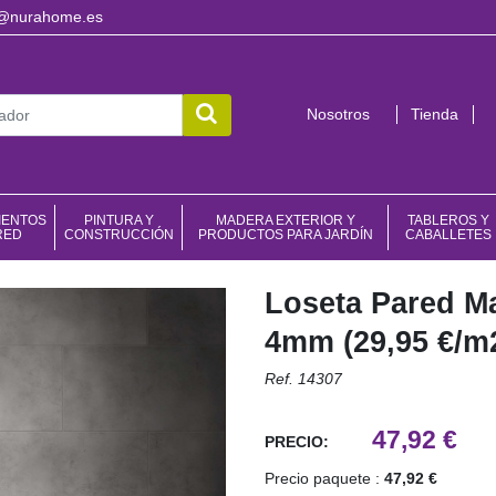
o@nurahome.es
Nosotros
Tienda
IENTOS
PINTURA Y
MADERA EXTERIOR Y
TABLEROS Y
RED
CONSTRUCCIÓN
PRODUCTOS PARA JARDÍN
CABALLETES
Loseta Pared M
4mm (29,95 €/m
Ref. 14307
47,92 €
PRECIO:
Precio paquete :
47,92 €