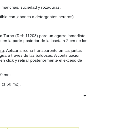
, manchas, suciedad y rozaduras.
 tibia con jabones o detergentes neutros).
ivo Turbo (Ref: 11208) para un agarre inmediato
 en la parte posterior de la loseta a 2 cm de los
ra
: Aplicar silicona transparente en las juntas
agua a través de las baldosas. A continuación
 en click y retirar posteriormente el exceso de
400 mm.
s (1,60 m2).
n (Español, Inglés)