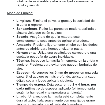
totalmente moldeable y ofrece un lijado sumamente
rápido y sencillo
Modo de Empleo:
Limpieza
: Elimina el polvo, la grasa y la suciedad de
la zona a reparar.
Saneamiento
: Retira las partes de madera astillada o
pintura vieja que estén sueltas.
Secado
: Asegúrate de que la madera esté
completamente seca antes de aplicar el producto.
Amasado
: Presiona ligeramente el tubo con los dedos
antes de abrirlo para homogeneizar la pasta.
Herramienta
: Utiliza una espátula de carrocero o una
espátula pequeña de acero inoxidable.
Técnica
: Introduce la masilla firmemente en la grieta o
agujero. Presiona para evitar que queden burbujas de
aire.
Espesor
: No superes los
5 mm de grosor
en una sola
capa. Si el agujero es más profundo, aplica una capa,
déjala secar y luego aplica la siguiente.
Tiempo de espera
: Deja secar entre
1 y 4 horas por
cada milímetro
de espesor aplicado (el tiempo varía
según la humedad y temperatura ambiental).
Lijado
: Una vez que la masilla esté completamente
dura al tacto, líjala suavemente con una lija de grano
fino para nivelarla con el resto de la madera.