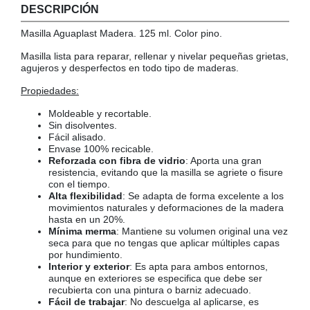
DESCRIPCIÓN
COLGADORES
AISLANTES DE SUELO, PARED Y TECHO
Masilla Aguaplast Madera. 125 ml. Color pino.
GUÍAS CAJÓN
Masilla lista para reparar, rellenar y nivelar pequeñas grietas,
BRIDAS
agujeros y desperfectos en todo tipo de maderas.
TORNILLERIA A GRANEL
Propiedades:
Moldeable y recortable.
Sin disolventes.
Fácil alisado.
Envase 100% recicable.
Reforzada con fibra de vidrio
: Aporta una gran
resistencia, evitando que la masilla se agriete o fisure
con el tiempo.
Alta flexibilidad
: Se adapta de forma excelente a los
movimientos naturales y deformaciones de la madera
hasta en un 20%.
Mínima merma
: Mantiene su volumen original una vez
seca para que no tengas que aplicar múltiples capas
por hundimiento.
Interior y exterior
: Es apta para ambos entornos,
aunque en exteriores se especifica que debe ser
recubierta con una pintura o barniz adecuado.
Fácil de trabajar
: No descuelga al aplicarse, es