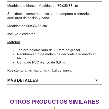
Mueble alto blanco. Medidas de 60x35x33 cm
COLGADORES
AISLANTES DE SUELO, PARED Y TECHO
Son ideales como muebles sobrecampana o armarios
GUÍAS CAJÓN
auxiliares de cocina y baño.
BRIDAS
Medidas de 60x35x33 cm.
TORNILLERIA A GRANEL
Incluye 2 estantes.
Material
:
Tablero aglomerado de 16 mm de grosor.
Recubrimiento de melamina decorativa acabado en
blanco.
Canto de PVC blanco de 0,8 mm.
Resistente a las manchas y fácil de limpiar.
MÁS DETALLES
OTROS PRODUCTOS SIMILARES