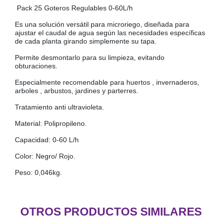
Pack 25 Goteros Regulables 0-60L/h
COLGADORES
AISLANTES DE SUELO, PARED Y TECHO
Es una solución versátil para microriego, diseñada para
GUÍAS CAJÓN
ajustar el caudal de agua según las necesidades específicas
de cada planta girando simplemente su tapa.
BRIDAS
Permite desmontarlo para su limpieza, evitando
TORNILLERIA A GRANEL
obturaciones.
Especialmente recomendable para huertos , invernaderos,
arboles , arbustos, jardines y parterres.
Tratamiento anti ultravioleta.
Material: Polipropileno.
Capacidad: 0-60 L/h
Color: Negro/ Rojo.
Peso: 0,046kg.
OTROS PRODUCTOS SIMILARES