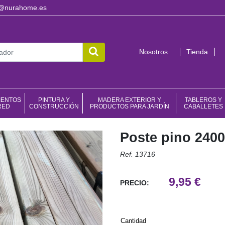
o@nurahome.es
Nosotros
Tienda
IENTOS
PINTURA Y
MADERA EXTERIOR Y
TABLEROS Y
RED
CONSTRUCCIÓN
PRODUCTOS PARA JARDÍN
CABALLETES
Poste pino 240
Ref. 13716
9,95 €
PRECIO:
Cantidad