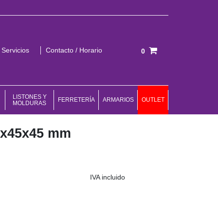
Servicios
Contacto / Horario
0
Total:
0,00 €
VER CESTA
LISTONES Y
FERRETERÍA
ARMARIOS
OUTLET
MOLDURAS
0x45x45 mm
IVA incluido