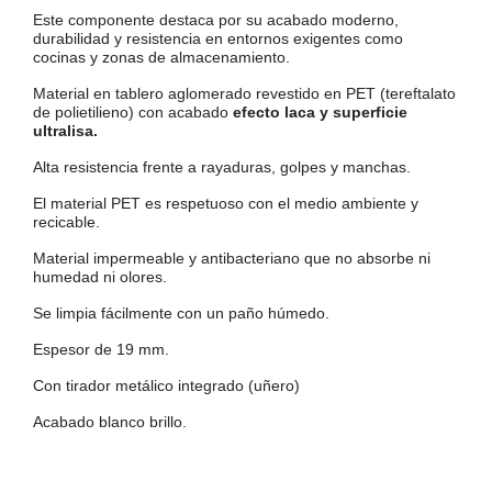
Este componente destaca por su acabado moderno,
COLGADORES
AISLANTES DE SUELO, PARED Y TECHO
durabilidad y resistencia en entornos exigentes como
cocinas y zonas de almacenamiento.
GUÍAS CAJÓN
Material en tablero aglomerado revestido en PET (tereftalato
BRIDAS
de polietilieno)
con acabado
efecto laca y superficie
ultralisa.
TORNILLERIA A GRANEL
Alta resistencia frente a rayaduras, golpes y manchas.
El material PET es respetuoso con el medio ambiente y
recicable.
Material impermeable y antibacteriano que no absorbe ni
humedad ni olores.
Se limpia fácilmente con un paño húmedo.
Espesor de 19 mm.
Con tirador metálico integrado (uñero)
Acabado blanco brillo.