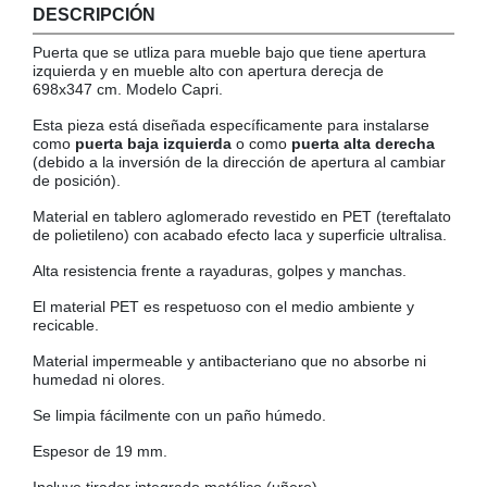
DESCRIPCIÓN
COLGADORES
AISLANTES DE SUELO, PARED Y TECHO
Puerta que se utliza para mueble bajo que tiene apertura
GUÍAS CAJÓN
izquierda y en mueble alto con apertura derecja de
698x347 cm. Modelo Capri.
BRIDAS
Esta pieza está diseñada específicamente para instalarse
TORNILLERIA A GRANEL
como
puerta baja izquierda
o como
puerta alta derecha
(debido a la inversión de la dirección de apertura al cambiar
de posición).
Material en tablero aglomerado revestido en PET (tereftalato
de polietileno)
con acabado efecto laca y superficie ultralisa.
Alta resistencia frente a rayaduras, golpes y manchas.
El material PET es respetuoso con el medio ambiente y
recicable.
Material impermeable y antibacteriano que no absorbe ni
humedad ni olores.
Se limpia fácilmente con un paño húmedo.
Espesor de 19 mm.