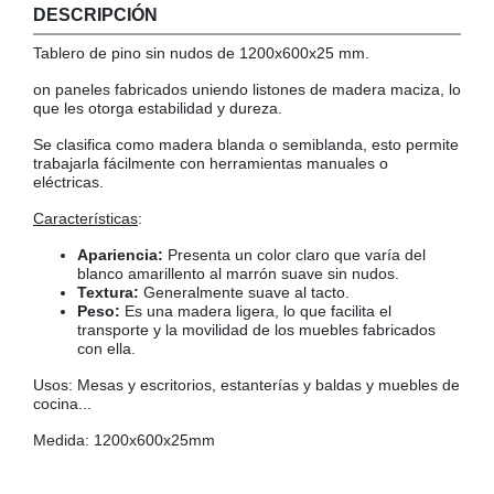
DESCRIPCIÓN
COLGADORES
AISLANTES DE SUELO, PARED Y TECHO
Tablero de pino sin nudos de 1200x600x25 mm.
GUÍAS CAJÓN
on paneles fabricados uniendo listones de madera maciza, lo
BRIDAS
que les otorga estabilidad y dureza.
TORNILLERIA A GRANEL
Se clasifica como madera blanda o semiblanda, esto permite
trabajarla fácilmente con herramientas manuales o
eléctricas.
Características
:
Apariencia:
Presenta un color claro que varía del
blanco amarillento al marrón suave sin nudos.
Textura:
Generalmente suave al tacto.
Peso:
Es una madera ligera, lo que facilita el
transporte y la movilidad de los muebles fabricados
con ella.
Usos: Mesas y escritorios, estanterías y baldas y muebles de
cocina...
Medida: 1200x600x25mm