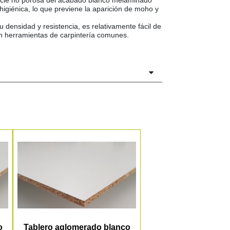
ficie no porosa del acabado blanco melaminado
ntihigiénica, lo que previene la aparición de moho y
u densidad y resistencia, es relativamente fácil de
con herramientas de carpintería comunes.
o
Tablero aglomerado blanco