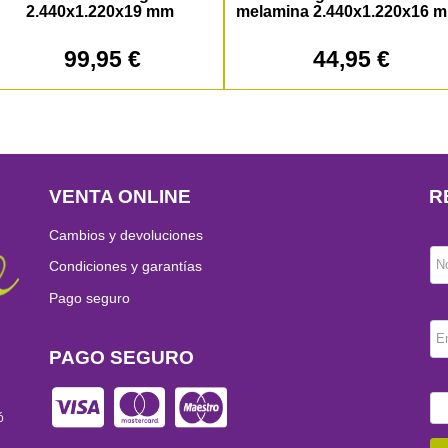
2.440x1.220x19 mm
melamina 2.440x1.220x16 
99,95 €
44,95 €
VENTA ONLINE
R
Cambios y devoluciones
N
Condiciones y garantías
Pago seguro
E
PAGO SEGURO
ó