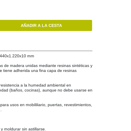
AÑADIR A LA CESTA
2.440x1.220x10 mm
as de madera unidas mediante resinas sintéticas y
e tiene adherida una fina capa de resinas
resistencia a la humedad ambiental en
medad (baños, cocinas), aunque no debe usarse en
 para usos en mobililiario, puertas, revestimientos,
.
 y moldurar sin astillarse.