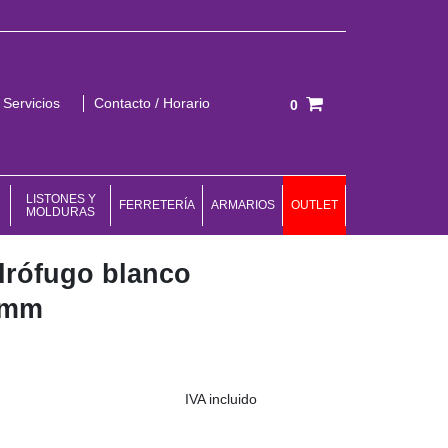
Servicios
Contacto / Horario
0
Total:
0,00 €
VER CESTA
LISTONES Y
FERRETERÍA
ARMARIOS
OUTLET
MOLDURAS
drófugo blanco
 mm
IVA incluido