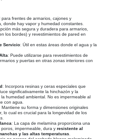
l para frentes de armarios, cajones y
na, donde hay vapor y humedad constantes.
 opción más segura y duradera para armarios,
en los bordes) y revestimientos de pared en
e Servicio
: Útil en estas áreas donde el agua y la
Alta
: Puede utilizarse para revestimientos de
rmarios y puertas en otras zonas interiores con
ad
: Incorpora resinas y ceras especiales que
duce significativamente la hinchazón y la
 la humedad ambiental. No es impermeable al
te con agua.
: Mantiene su forma y dimensiones originales
 lo cual es crucial para la longevidad de los
s.
Blanca
: La capa de melamina proporciona una
de poros, impermeable, dura y
resistente al
 manchas y las altas temperaturas
.