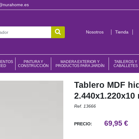
o@nurahome.es
Nosotros
Tienda
IENTOS
PINTURA Y
MADERA EXTERIOR Y
TABLEROS Y
RED
CONSTRUCCIÓN
PRODUCTOS PARA JARDÍN
CABALLETES
Tablero MDF hi
2.440x1.220x10
Ref. 13666
69,95 €
PRECIO: