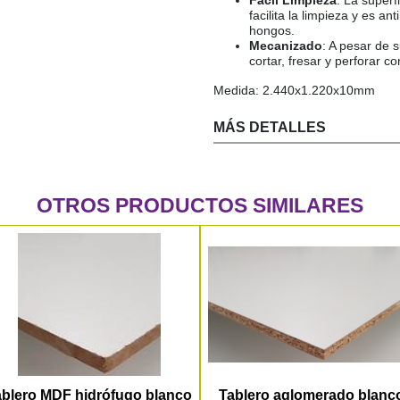
Fácil Limpieza
: La super
facilita la limpieza y es a
hongos.
Mecanizado
: A pesar de s
cortar, fresar y perforar 
Medida: 2.440x1.220x10mm
MÁS DETALLES
OTROS PRODUCTOS SIMILARES
ablero MDF hidrófugo blanco
Tablero aglomerado blanc