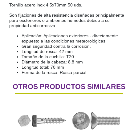
Tornillo acero inox 4,5x70mm 50 uds.
COLGADORES
AISLANTES DE SUELO, PARED Y TECHO
Son fijaciones de alta resistencia diseñadas principalmente
GUÍAS CAJÓN
para excteriores o ambientes húmedos debido a su
propiedad anticorrosiva.
BRIDAS
Aplicación: Aplicaciones exteriores - directamente
TORNILLERIA A GRANEL
expuesto a las condiciones meteorológicas
Gran seguridad contra la corrosión.
Longitud de rosca: 42 mm
Tamaño de la cuchilla: T20
Diámetro de la cabeza: 8.8 mm
Longitud total: 70 mm
Forma de la rosca: Rosca parcial
OTROS PRODUCTOS SIMILARES