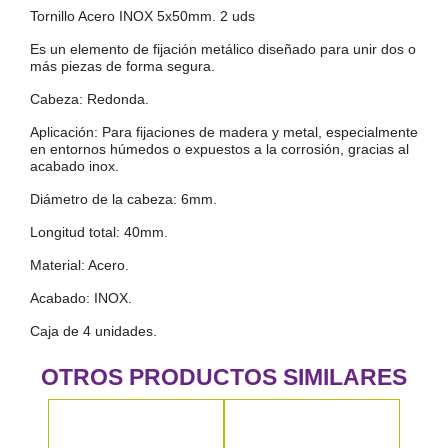
Tornillo Acero INOX 5x50mm. 2 uds
COLGADORES
AISLANTES DE SUELO, PARED Y TECHO
Es un elemento de fijación metálico diseñado para unir dos o
GUÍAS CAJÓN
más piezas de forma segura.
BRIDAS
Cabeza: Redonda.
TORNILLERIA A GRANEL
Aplicación: Para fijaciones de madera y metal, especialmente
en entornos húmedos o expuestos a la corrosión, gracias al
acabado inox.
Diámetro de la cabeza: 6mm.
Longitud total: 40mm.
Material: Acero.
Acabado: INOX.
Caja de 4 unidades.
OTROS PRODUCTOS SIMILARES