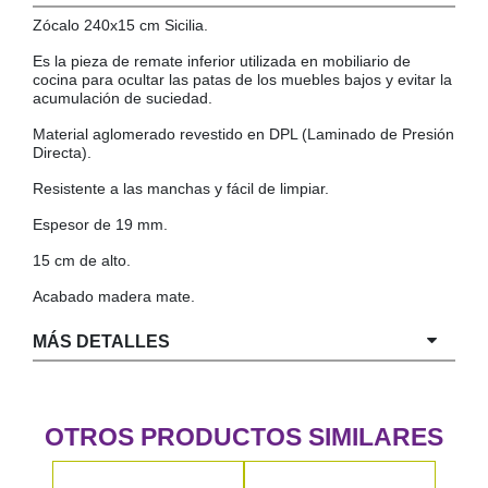
Zócalo 240x15 cm Sicilia.
COLGADORES
AISLANTES DE SUELO, PARED Y TECHO
Es la pieza de remate inferior utilizada en mobiliario de
GUÍAS CAJÓN
cocina para ocultar las patas de los muebles bajos y evitar la
BRIDAS
acumulación de suciedad.
TORNILLERIA A GRANEL
Material aglomerado revestido en DPL (Laminado de Presión
Directa).
Resistente a las manchas y fácil de limpiar.
Espesor de 19 mm.
15 cm de alto.
Acabado madera mate.
MÁS DETALLES
OTROS PRODUCTOS SIMILARES