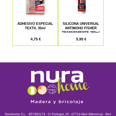
ADHESIVO ESPECIAL
SILICONA UNIVERSAL
TEXTIL 30ml
ANTIMOHO FISHER
TRANSPARENTE 280ml
4,75 €
5,95 €
Nurahome S.L. - B57893174 - C/ Portugal, 20 - 07714 Maó (Menorca) - Illes