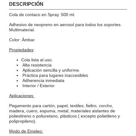
DESCRIPCIÓN
COLGADORES
AISLANTES DE SUELO, PARED Y TECHO
Cola de contaco en Spray. 500 ml.
GUÍAS CAJÓN
Adhesivo de neopreno en aerosol para todos los soportes.
BRIDAS
Multimaterial.
TORNILLERIA A GRANEL
Color: Ámbar.
Propiedades
:
Cola lista al uso.
Alta resistencia
Aplicación sencilla y uniforme.
Práctica para lugares inaccesibles
Adherencia inmediata
Interior / Exterior
Aplicaciones:
Pegamento para cartón, papel, textiles, fieltro, corcho,
madera, cuero, espuma, metal, materiales aislantes de
poliestireno o poliuretano, plásticos ( excepto polietileno y
polipropileno).
Modo de Empleo: