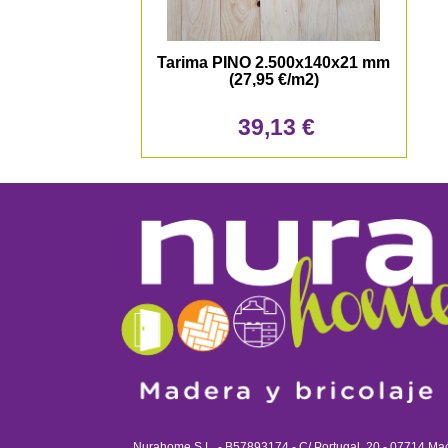
Tarima PINO 2.500x140x21 mm
(27,95 €/m2)
39,13 €
Nurahome S.L. - B57893174 - C/ Portugal, 20 - 07714 Ma