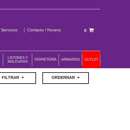
Servicios
Contacto / Horario
0
Total:
0,00 €
VER CESTA
LISTONES Y
FERRETERÍA
ARMARIOS
OUTLET
MOLDURAS
ar
FILTRAR
ORDERNAR
Ordenar por