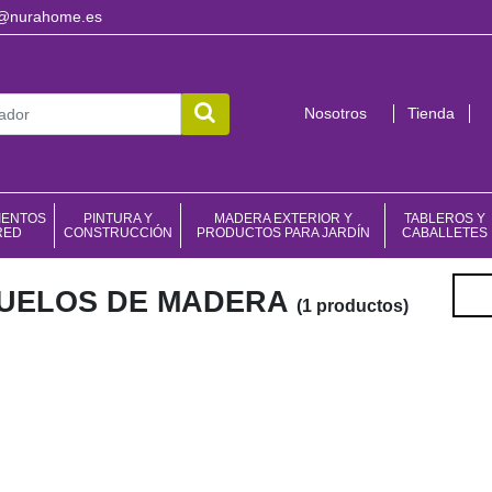
o@nurahome.es
Nosotros
Tienda
IENTOS
PINTURA Y
MADERA EXTERIOR Y
TABLEROS Y
RED
CONSTRUCCIÓN
PRODUCTOS PARA JARDÍN
CABALLETES
Filtr
SUELOS DE MADERA
(1 productos)