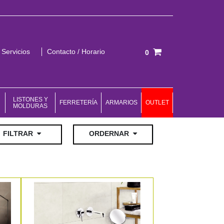
Servicios
Contacto / Horario
0
Total:
0,00 €
VER CESTA
LISTONES Y
FERRETERÍA
ARMARIOS
OUTLET
MOLDURAS
ar
FILTRAR
ORDERNAR
Ordenar por