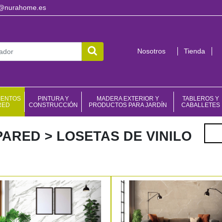
o@nurahome.es
Nosotros
Tienda
IENTOS
PINTURA Y
MADERA EXTERIOR Y
TABLEROS Y
RED
CONSTRUCCIÓN
PRODUCTOS PARA JARDÍN
CABALLETES
Filtr
ARED > LOSETAS DE VINILO